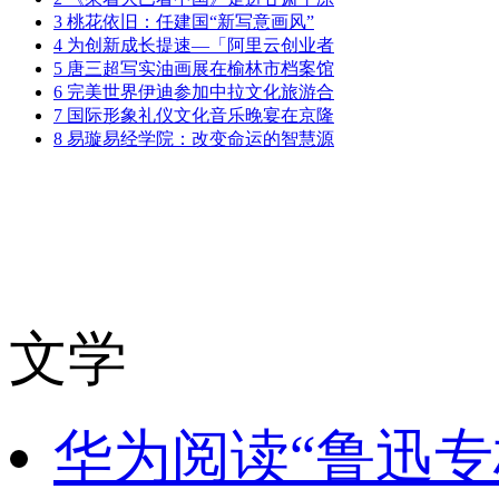
3
桃花依旧：任建国“新写意画风”
4
为创新成长提速—「阿里云创业者
5
唐三超写实油画展在榆林市档案馆
6
完美世界伊迪参加中拉文化旅游合
7
国际形象礼仪文化音乐晚宴在京隆
8
易璇易经学院：改变命运的智慧源
文学
华为阅读“鲁迅专