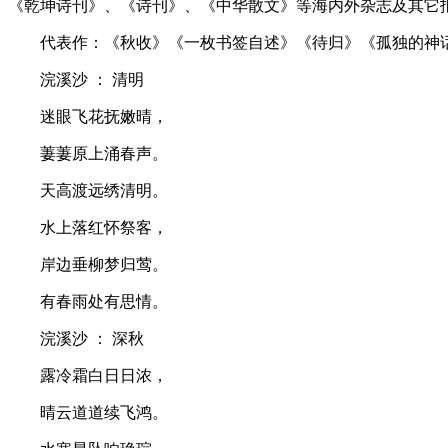
《乾坤诗刊》、《诗刊》、《中华散文》等海内外杂志及其它
代表作：《秋收》《一枚书签自述》《待归》《孤独的神
浣溪沙 ： 清明
迷眼飞花抚嫩晴，
萋萋原上涌春声。
天高渡远绣清明。
水上落红怀祭客，
岸边垂柳梦归莺。
有春雨处有思情。
浣溪沙 ： 深秋
露冷霜白日日浓，
晴云道道续飞鸿。