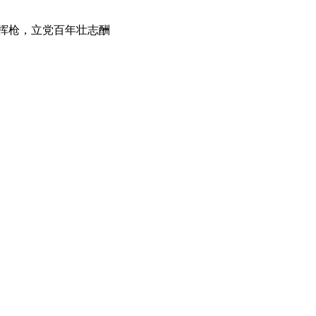
挥枪，立党百年壮志酬