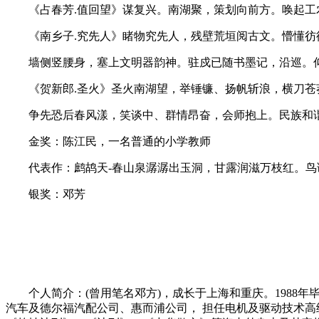
《占春芳.值回望》谋复兴。南湖聚，策划向前方。唤起工
《南乡子.究先人》睹物究先人，残壁荒垣阅古文。懵懂彷
墙侧竖腰身，塞上文明器韵神。驻戍已随书墨记，沿巡。
《贺新郎.圣火》圣火南湖望，举锤镰、扬帆斩浪，横刀苍莽
争先恐后春风漾，笑谈中、群情昂奋，会师抱上。民族和谐
金奖：陈江民，一名普通的小学教师
代表作：鹧鸪天-春山泉潺潺出玉洞，甘露润滋万枝红。鸟语
银奖：邓芳
个人简介：(曾用笔名邓方)，成长于上海和重庆。1988年毕业于上
汽车及德尔福汽配公司、惠而浦公司， 担任电机及驱动技术