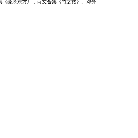
集《缘系东方》，诗文合集《竹之旅》。邓芳