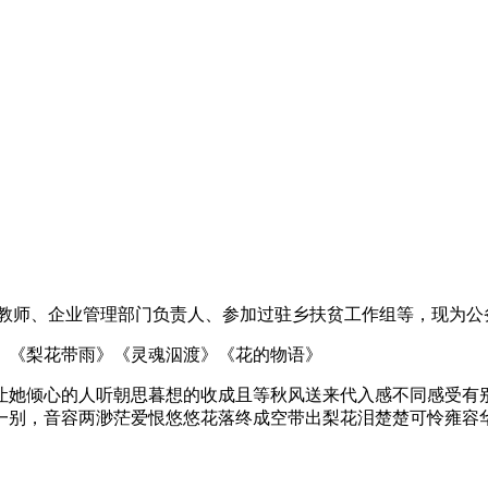
师、企业管理部门负责人、参加过驻乡扶贫工作组等，现为公
《梨花带雨》《灵魂泅渡》《花的物语》
她倾心的人听朝思暮想的收成且等秋风送来代入感不同感受有别
一别，音容两渺茫爱恨悠悠花落终成空带出梨花泪楚楚可怜雍容