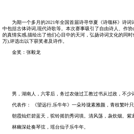
为期一个多月的2021年全国首届诗寻华夏《诗颂杯》诗词诗
中包括古体诗词,现代诗歌等。本次赛事吸引了自由诗人、作协
的真情实感,描绘出了他们心目中的天河，弘扬诗词文化的同时
万),评选出以下获奖者及诗作。
金奖：张毅龙
男，湖南人，六零后，务过农做过工教过书从过政，不少词
代表作： 《望远行.乐牛年》一朵玲珑素雅颜，青枝繁叶只
朝霞灿烂碧蓝天，驼铃摇韵秀词填。清风荡，袅炊烟。紫鸢
林幽深处奏琴弦，瑶台仙子乐牛年。