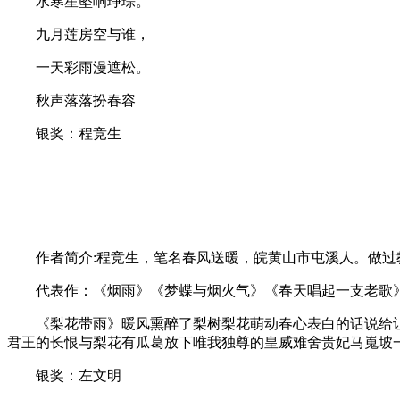
水寒星坠响琤琮。
九月莲房空与谁，
一天彩雨漫遮松。
秋声落落扮春容
银奖：程竞生
作者简介:程竞生，笔名春风送暖，皖黄山市屯溪人。做过教
代表作：《烟雨》《梦蝶与烟火气》《春天唱起一支老歌》
《梨花带雨》暖风熏醉了梨树梨花萌动春心表白的话说给让
君王的长恨与梨花有瓜葛放下唯我独尊的皇威难舍贵妃马嵬坡
银奖：左文明