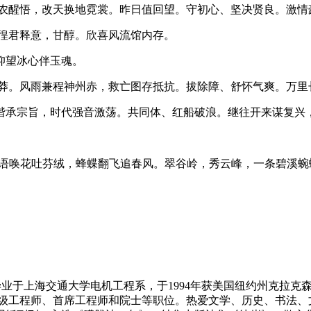
农醒悟，改天换地霓裳。昨日值回望。守初心、坚决贤良。激情
徨君释意，甘醇。欣喜风流馆内存。
仰望冰心伴玉魂。
。风雨兼程神州赤，救亡图存抵抗。拔除障、舒怀气爽。万里
承宗旨，时代强音激荡。共同体、红船破浪。继往开来谋复兴，
唤花吐芬绒，蜂蝶翻飞追春风。翠谷岭，秀云峰，一条碧溪蜿
海交通大学电机工程系，于1994年获美国纽约州克拉克森大学(Clar
高级工程师、首席工程师和院士等职位。热爱文学、历史、书法、