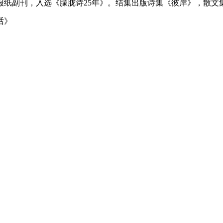
报纸副刊，入选《朦胧诗25年》。结集出版诗集《彼岸》，散文
话》