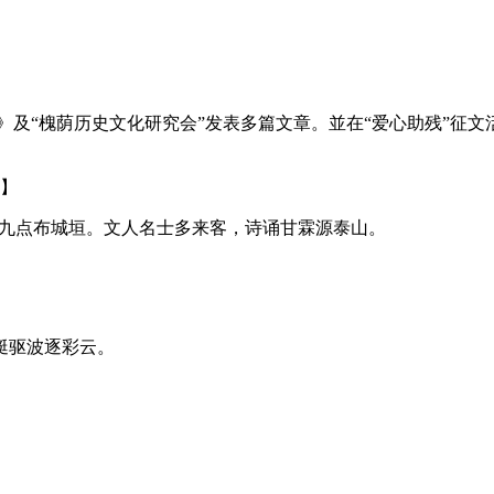
槐荫历史文化研究会”发表多篇文章。並在“爱心助残”征文活动
诗】
烟九点布城垣。文人名士多来客，诗诵甘霖源泰山。
艇驱波逐彩云。