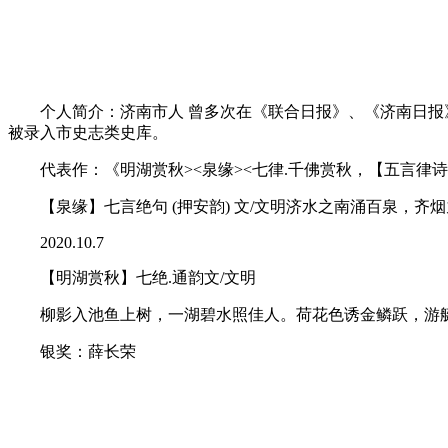
个人简介：济南市人 曾多次在《联合日报》、《济南日报》及“
被录入市史志类史库。
代表作：《明湖赏秋><泉缘><七律.千佛赏秋，【五言律
【泉缘】七言绝句 (押安韵) 文/文明济水之南涌百泉，齐
2020.10.7
【明湖赏秋】七绝.通韵文/文明
柳影入池鱼上树，一湖碧水照佳人。荷花色诱金鳞跃，游
银奖：薛长荣