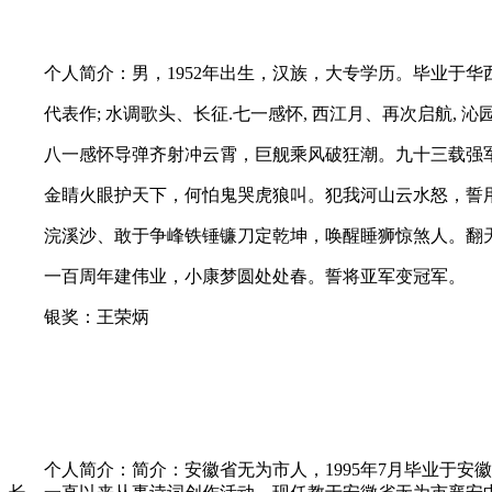
个人简介：男，1952年出生，汉族，大专学历。毕业于华
代表作; 水调歌头、长征.七一感怀, 西江月、再次启航, 沁
八一感怀导弹齐射冲云霄，巨舰乘风破狂潮。九十三载强军
金睛火眼护天下，何怕鬼哭虎狼叫。犯我河山云水怒，誓
浣溪沙、敢于争峰铁锤镰刀定乾坤，唤醒睡狮惊煞人。翻
一百周年建伟业，小康梦圆处处春。誓将亚军变冠军。
银奖：王荣炳
个人简介：简介：安徽省无为市人，1995年7月毕业于安