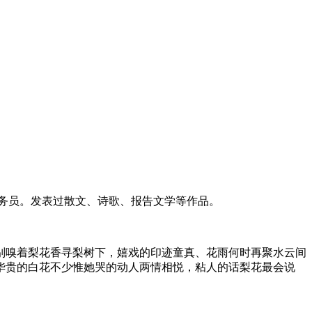
务员。发表过散文、诗歌、报告文学等作品。
嗅着梨花香寻梨树下，嬉戏的印迹童真、花雨何时再聚水云间
华贵的白花不少惟她哭的动人两情相悦，粘人的话梨花最会说