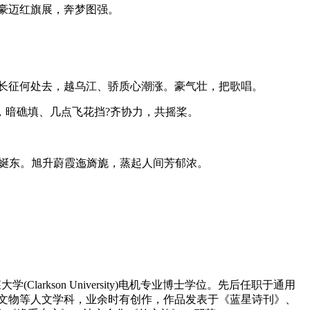
豪迈红旗展，奔梦图强。
长征何处去，越乌江、骄质心潮涨。豪气壮，把歌唱。
暗礁填、几点飞花挡?齐协力，共摇桨。
蜒东。旭升蔚霞迤旖旎，蒸起人间芳郁浓。
kson University)电机专业博士学位。先后任职于通用
文物等人文学科，业余时有创作，作品发表于《蓝星诗刊》、