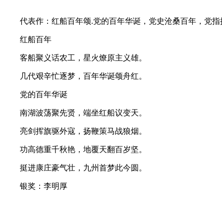
代表作：红船百年颂.党的百年华诞，党史沧桑百年，党指
红船百年
客船聚义话农工，星火燎原主义雄。
几代艰辛忙逐梦，百年华诞颂舟红。
党的百年华诞
南湖波荡聚先贤，端坐红船议变天。
亮剑挥旗驱外寇，扬鞭策马战狼烟。
功高德重千秋艳，地覆天翻百岁坚。
挺进康庄豪气壮，九州首梦此今圆。
银奖：李明厚