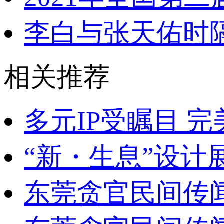
李白与张天佑时
相关推荐
多元IP受瞩目 
“新・生息”设计
东莞贪官民间传