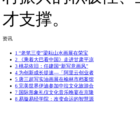
才支撑。
资讯
1
“老笔三变”梁耘山水画展在荣宝
2
《乘着大巴看中国》走进甘肃平凉
3
桃花依旧：任建国“新写意画风”
4
为创新成长提速—「阿里云创业者
5
唐三超写实油画展在榆林市档案馆
6
完美世界伊迪参加中拉文化旅游合
7
国际形象礼仪文化音乐晚宴在京隆
8
易璇易经学院：改变命运的智慧源