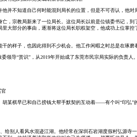
他并不知道自己何时能混到局长的位置，但是不可否认，他对
身亡，宗教局新来了一位局长。这位局长以前是位镇委书记，到
局里大部分的事由，逐渐将这位局长职权架空，他成功上位掌控
干的样子，也因此得到不少机会。他工作闲暇之时总是在琢磨
领导“赏识”，从2019年开始成了东莞市民宗局实际的负责人
买官
某棋早已和自己捞钱大帮手默契的互动着——有个叫“印弘”
。
、给别人看风水混迹江湖。他经常在深圳石岩湖度假村弘源寺一