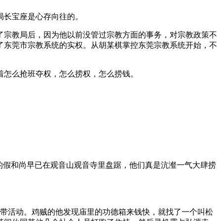
局长宝座是心存向往的。
了宗教局后，因为他以前没管过宗教方面的事务，对宗教政策不
了东莞市宗教系统的实权。从胡某棋掌控东莞宗教系统开始，不
着怎么抢班夺权，怎么捞权，怎么捞钱。
。
的假和尚早已在观音山观音寺里盘踞，他们真是沆瀣一气大肆捞
带活动。鸡贼的他发现庙里的功德箱来钱快，就找了一个叫松