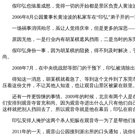
假印弘也恼羞成怒，觉得一切的开始都是景区负责人黄淦波
2006年8月公园董事长黄淦波的私家车在“印弘”弟子开的
一场祸事消弭殆尽，虽让人觉得庆幸，但是更多的深思——
原因无他，一是行业内有胡某棋遮风挡雨，二是当时的东莞
假印弘身份一事，因为胡某棋的阻挠，得不到及时解决，于
尚。
2008年7月，在中央统战部等部门的干预下，印弘被清除
得知这一消息，胡某棋就着急了。等到这个文件到了东莞市
压着这份文件，不让其他人知道，也让观音山景区被蒙在鼓里
还有一件更惊悚的事情。2009年的时候，北京有两个人是
们安排到观音寺冒充和尚。因为观音寺进出什么人只有他们自
这样就把别人挡回去了。所以观音寺就是他在幕后，印弘在前
印弘安排人掩护这两个杀人犯躲在观音寺一为了是帮他们躲
2011年的一天，观音山公园接到派出所的口头通知，说你