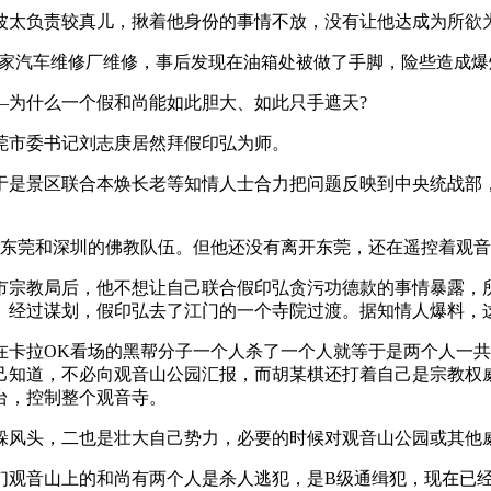
太负责较真儿，揪着他身份的事情不放，没有让他达成为所欲为
一家汽车维修厂维修，事后发现在油箱处被做了手脚，险些造成爆
为什么一个假和尚能如此胆大、如此只手遮天?
市委书记刘志庚居然拜假印弘为师。
是景区联合本焕长老等知情人士合力把问题反映到中央统战部，
出东莞和深圳的佛教队伍。但他还没有离开东莞，还在遥控着观
宗教局后，他不想让自己联合假印弘贪污功德款的事情暴露，所
。经过谋划，假印弘去了江门的一个寺院过渡。据知情人爆料，
在卡拉OK看场的黑帮分子一个人杀了一个人就等于是两个人一
己知道，不必向观音山公园汇报，而胡某棋还打着自己是宗教权
台，控制整个观音寺。
风头，二也是壮大自己势力，必要的时候对观音山公园或其他
们观音山上的和尚有两个人是杀人逃犯，是B级通缉犯，现在已