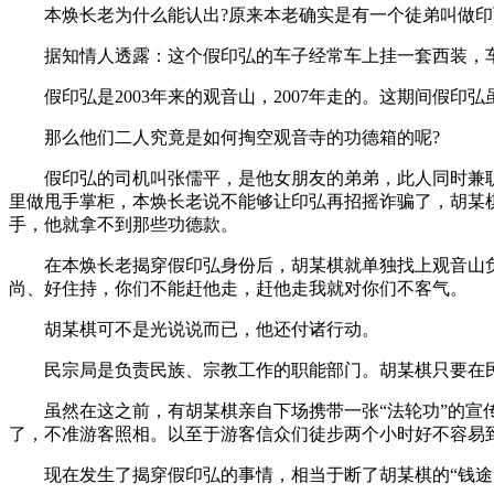
本焕长老为什么能认出?原来本老确实是有一个徒弟叫做印弘
据知情人透露：这个假印弘的车子经常车上挂一套西装，车
假印弘是2003年来的观音山，2007年走的。这期间假印
那么他们二人究竟是如何掏空观音寺的功德箱的呢?
假印弘的司机叫张儒平，是他女朋友的弟弟，此人同时兼职
里做甩手掌柜，本焕长老说不能够让印弘再招摇诈骗了，胡某
手，他就拿不到那些功德款。
在本焕长老揭穿假印弘身份后，胡某棋就单独找上观音山负
尚、好住持，你们不能赶他走，赶他走我就对你们不客气。
胡某棋可不是光说说而已，他还付诸行动。
民宗局是负责民族、宗教工作的职能部门。胡某棋只要在民宗
虽然在这之前，有胡某棋亲自下场携带一张“法轮功”的宣传
了，不准游客照相。以至于游客信众们徒步两个小时好不容易
现在发生了揭穿假印弘的事情，相当于断了胡某棋的“钱途