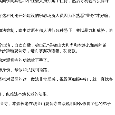
其间伙同其他几个社会人员打跑了住持，然后寻机霸占弘源寺，
这种刚刚开始建设的宗教场所人员因为不熟悉“业务”才好骗。
如法炮制，暗中对原有僧人进行各种恐吓，并以暴力相威胁，迫
自演，自吹自擂，称自己“是铭山大和尚和本焕老和尚的弟
一步步独霸观音寺，进而掌握功德箱、功德款。
始对观音寺的功德款下手了。
饰身份、帮假印弘找到退路。
胡某棋对景区的这一做法非常反感，视景区如眼中钉，就一直找各
好，也难逃本焕长老的法眼。
观音寺。本焕长老在观音山观音寺当众说明印弘假冒了他的弟子