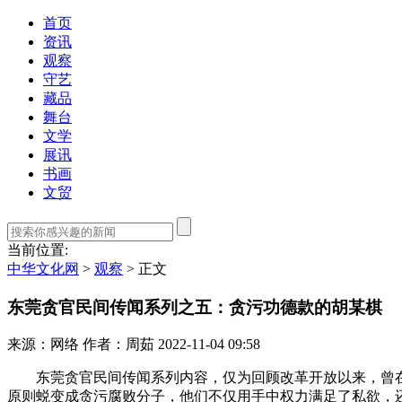
首页
资讯
观察
守艺
藏品
舞台
文学
展讯
书画
文贸
当前位置:
中华文化网
>
观察
>
正文
东莞贪官民间传闻系列之五：贪污功德款的胡某棋
来源：网络
作者：周茹
2022-11-04 09:58
东莞贪官民间传闻系列内容，仅为回顾改革开放以来，曾在
原则蜕变成贪污腐败分子，他们不仅用手中权力满足了私欲，