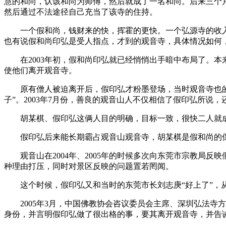
慧的和尚，认该和尚为师傅，然后就成了一名和尚。后来三个
然后通过不法途径自己充当了该寺的住持。
一个假和尚，钱财来的快，挥霍的更快。一个弘源寺的收入逐
也有说假和尚印弘是受人指点，才到的观音寺，具体情况如何
在2003年初，假和尚印弘就已经悄悄出手暗中布局了。本
使他们离开观音寺。
原有僧人被迫离开后，假印弘才粉墨登场，当时观音寺也的确
子”。2003年7月份，善良的观音山人不仅相信了假印弘所
胡某棋、假印弘这俩人目的明确，目标一致，很快二人就成
假印弘后来能长期霸占观音山观音寺，胡某棋是假和尚的保
观音山在2004年、2005年的时候多次向东莞市宗教局反
种理由打压，同时对景区反映的问题置若罔闻。
这个时候，假印弘又和当时的东莞市长刘志庚“好上了”，从
2005年3月，中国佛教协会咨议委员会主席、深圳弘法寺
身份，并言明假印弘做了很出格的事，要其离开观音寺，并告