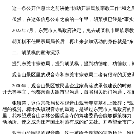
这一条公开信息比之前讲他“协助开展民族宗教工作”和之后20
虽然，在这条信息公布之前的一年里，胡某棋已经是“事实
2022年7月，东莞市人民政府决定，免去胡某棋市民族宗
胡某棋不任民宗局局长后，再出来参加活动的身份就是“东
二、胡某棋的宦海沉浮
提到东莞市宗教局，提到胡某棋，提到功德箱、功德款，就
观音山景区里的观音寺和东莞市宗教局二者有很深的历史
2000年，观音山景区被民营企业家黄淦波承包建设的时候
开光等事宜，他都亲自去跟市里沟通，跟省相关部门沟通，在
张镇涛，这位宗教局长在观音山观音寺奠基礼上致辞：“观音
烈的祝贺。樟木头镇观音寺的重建，是经过东莞市人民政府的
里，我希望观音山森林公园观音寺的筹建委员会能够群策群力
动场所。使之成为庄严国土利落有成的好去处。并希望全市广
观音山公园里的观音寺，这一被给予厚望的宗教场所，谁也