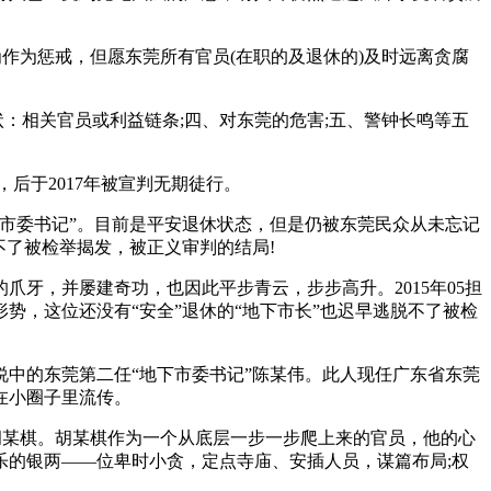
为惩戒，但愿东莞所有官员(在职的及退休的)及时远离贪腐
：相关官员或利益链条;四、对东莞的危害;五、警钟长鸣等五
，后于2017年被宣判无期徒行。
市委书记”。目前是平安退休状态，但是仍被东莞民众从未忘记
不了被检举揭发，被正义审判的结局!
，并屡建奇功，也因此平步青云，步步高升。2015年05担
，这位还没有“安全”退休的“地下市长”也迟早逃脱不了被检
中的东莞第二任“地下市委书记”陈某伟。此人现任广东省东莞
在小圈子里流传。
某棋。胡某棋作为一个从底层一步一步爬上来的官员，他的心
乐的银两——位卑时小贪，定点寺庙、安插人员，谋篇布局;权