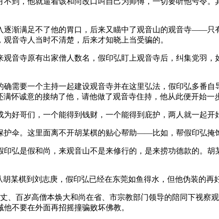
月不到，他就逼着该和尚改口叫自己为师傅，一切要听他号令。
渐满足不了他的胃口，后来又瞄中了观音山的观音寺——只有
，观音寺人当时不清楚，后来才知晓上当受骗的。
来观音寺原有出家僧人数名，假印弘盯上观音寺后，纠集党羽，
需要一个主持一起建设观音寺并在这里弘法，假印弘多番自导
说，还满怀诚意的接纳了他，请他做了观音寺住持，他从此便开始
为好哥们，一个能得到钱财，一个能得到庇护，两人就一起开
护伞。这里面离不开胡某棋的贴心帮助——比如，帮假印弘掩
映假印弘是假和尚，来观音山不是来修行的，是来捞功德款的。
胡某棋到刘志庚，假印弘已经在东莞如鱼得水，但他伪装的再
方丈、百岁高僧本焕大和尚在省、市宗教部门领导的陪同下视察
诫他不要在外面再招摇撞骗败坏佛教。