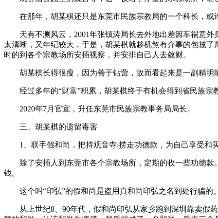
在那年，胡某棋还只是东莞市民族宗教局的一个科长，或许
天有不测风云，2001年张镇涛局长去外地出差因车祸意外
太清晰，又年纪较大，于是，胡某棋就趁机煞有介事的包揽了
时的到各个宗教场所安插视察，并安排自己人去敛财。
胡某棋长得很瘦，因为善于钻营，故而看起来是一副精明能
经过多年的“财富”积累，胡某棋终于有机会得到省民族宗教委
2020年7月官宣，升任东莞市民族宗教事务局局长。
三、胡某棋的遗留毒害
1、联手假和尚，把持观音寺;捞走功德款，为自己享受和
除了安插人到东莞市各个宗教场所，定期的收一些功德款。胡
钱。
这个叫“印弘”的假和尚是盗用真和尚印弘之名到处行骗的
从上世纪8、90年代，假和尚印弘从家乡跑到深圳靠卖假药