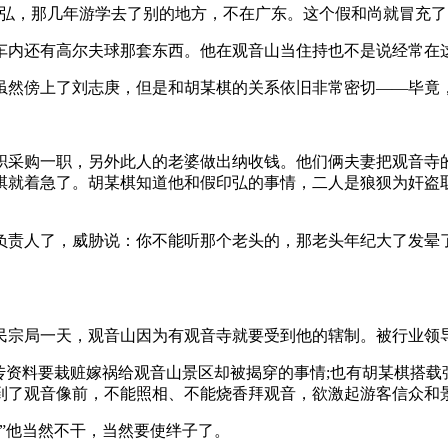
，那几年游学去了别的地方，不在广东。这个假和尚就冒充了
内还有高尔夫球那套东西。他在观音山当住持也不是说经常在这
弘虽然傍上了刘志庚，但是和胡某棋的关系依旧非常密切——毕竟
采购一职，另外此人的老婆做出纳收钱。他们俩夫妻把观音寺的
棋就着急了。胡某棋知道他和假印弘的事情，二人是狼狈为奸盗
责人了，威胁说：你不能听那个老头的，那老头年纪大了发晕了
局一天，观音山因为有观音寺就要受到他的辖制。被行业领导
资料要栽赃嫁祸给观音山景区却被揭穿的事情;也有胡某棋搭载张
到了观音像前，不能照相、不能烧香拜观音，欲激起游客信众和
”他当然不干，当然要使绊子了。