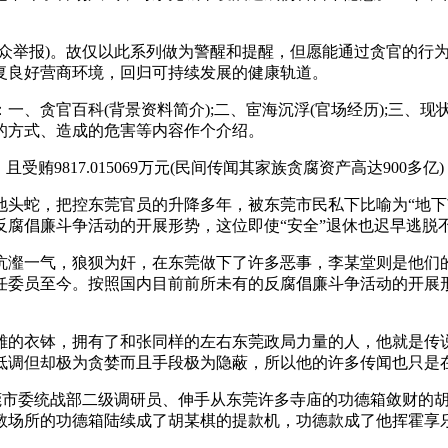
举报)。故仅以此系列做为警醒和提醒，但愿能通过贪官的行为作
复良好营商环境，回归可持续发展的健康轨道。
贪官百科(背景资料简介);二、宦海沉浮(官场经历);三、现状
的方式、造成的危害等内容作个介绍。
817.015069万元(民间传闻其家族贪腐资产高达900多亿)
蛇，把控东莞官员的升降多年，被东莞市民私下比喻为“地下
腐倡廉斗争活动的开展形势，这位即使“安全”退休也迟早逃脱
一气，狼狈为奸，在东莞做下了许多恶事，李某堂则是他们的爪牙
委员至今。按照国内目前前所未有的反腐倡廉斗争活动的开展形势
衣钵，拥有了和张同样的左右东莞政局力量的人，他就是传说
低调但却极为贪婪而且手段极为隐蔽，所以他的许多传闻也只是
市委统战部二级调研员、伸手从东莞许多寺庙的功德箱敛财的胡
教场所的功德箱陆续成了胡某棋的提款机，功德款成了他挥霍享
。