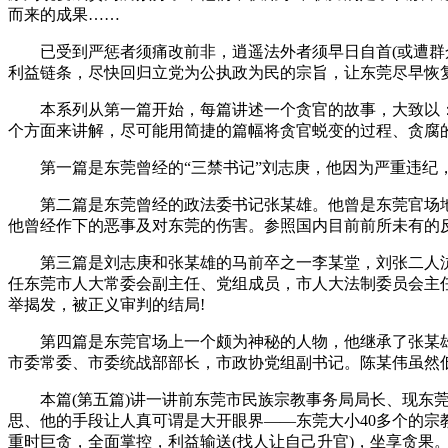
而来的成果……
已受到严惩者须痛改前非，逍遥法外者须早日自首(或遭群众
利益链条，尽快回归立党为公执政为民的宗旨，让东莞尽早恢
本系列从第一篇开始，每篇讲述一个贪官的故事，大致以：一、
个方面来讲解，尽可能用简捷的篇幅将贪官蜕变的过程、贪腐
第一篇是东莞曾经的“三禁书记”刘志庚，他因为严重违纪，且受贿9
第二篇是东莞曾经的政法委书记张某雄。他曾是东莞官场地头
他曾经作下的恶事及对东莞的伤害。参照国内目前前所未有的反
第三篇是刘志庚和张某雄的马前卒之一李某堂，刘张二人沆瀣
任东莞市人大常委会副主任、党组成员，市人大法制委员会主任
举揭发，被正义审判的结局!
第四篇是东莞官场上一个颇为神秘的人物，他继承了张某雄的
市委常委、市委统战部部长，市政协党组副书记。陈某伟虽然
本篇(第五篇)讲一讲前东莞市民族宗教事务局局长、现东莞
思、他的手段让人真可谓是大开眼界——东莞大小40多个的宗
重时巨贪，全面掌控，利益输送(找人让自己升官)，坐享贪果