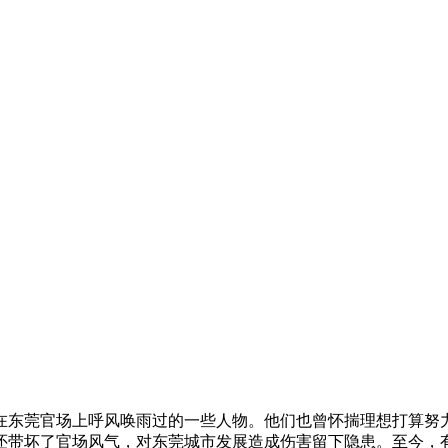
东莞官场上呼风唤雨过的一些人物。他们也曾怀揣理想打算努力
还带坏了官场风气，对东莞城市发展造成伤害留下隐患。至今，