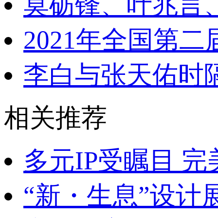
莫砺锋、叶兆言
2021年全国第
李白与张天佑时
相关推荐
多元IP受瞩目 
“新・生息”设计