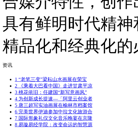
合媒介特性，创作
具有鲜明时代精神
精品化和经典化的
资讯
1
“老笔三变”梁耘山水画展在荣宝
2
《乘着大巴看中国》走进甘肃平凉
3
桃花依旧：任建国“新写意画风”
4
为创新成长提速—「阿里云创业者
5
唐三超写实油画展在榆林市档案馆
6
完美世界伊迪参加中拉文化旅游合
7
国际形象礼仪文化音乐晚宴在京隆
8
易璇易经学院：改变命运的智慧源