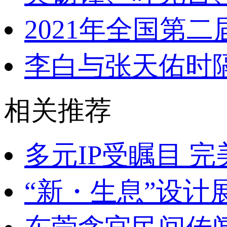
2021年全国第
李白与张天佑时
相关推荐
多元IP受瞩目 
“新・生息”设计