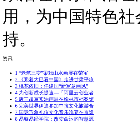
用，为中国特色社
持。
资讯
1
“老笔三变”梁耘山水画展在荣宝
2
《乘着大巴看中国》走进甘肃平凉
3
桃花依旧：任建国“新写意画风”
4
为创新成长提速—「阿里云创业者
5
唐三超写实油画展在榆林市档案馆
6
完美世界伊迪参加中拉文化旅游合
7
国际形象礼仪文化音乐晚宴在京隆
8
易璇易经学院：改变命运的智慧源