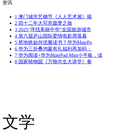
资讯
1
澳门城市艺穗节《人人艺术展》揭
2
四十二年大写意圆梦之旅
3
2025“寻找美丽中华”全国旅游城市
4
第六届庐山国际爱情电影周落幕
5
挤地铁如何优雅读书？华为MatePa
6
华为三折叠鸿蒙有礼福利再加码：
7
华为阅读+华为MatePad Mini小平板，读
8
国家植物园《万物共生大讲堂》奏
文学