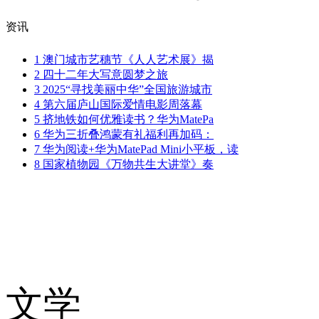
资讯
1
澳门城市艺穗节《人人艺术展》揭
2
四十二年大写意圆梦之旅
3
2025“寻找美丽中华”全国旅游城市
4
第六届庐山国际爱情电影周落幕
5
挤地铁如何优雅读书？华为MatePa
6
华为三折叠鸿蒙有礼福利再加码：
7
华为阅读+华为MatePad Mini小平板，读
8
国家植物园《万物共生大讲堂》奏
文学