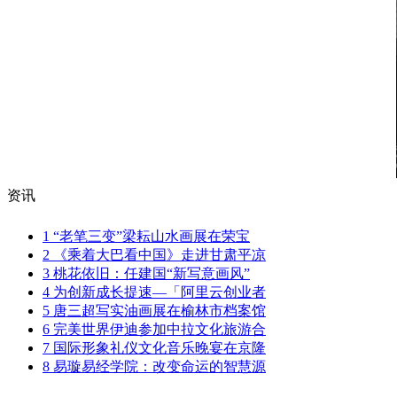
资讯
1
“老笔三变”梁耘山水画展在荣宝
2
《乘着大巴看中国》走进甘肃平凉
3
桃花依旧：任建国“新写意画风”
4
为创新成长提速—「阿里云创业者
5
唐三超写实油画展在榆林市档案馆
6
完美世界伊迪参加中拉文化旅游合
7
国际形象礼仪文化音乐晚宴在京隆
8
易璇易经学院：改变命运的智慧源