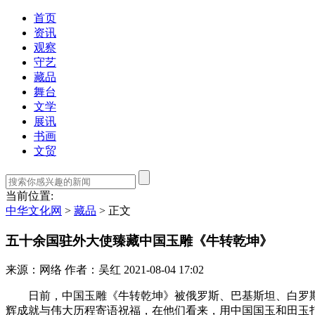
首页
资讯
观察
守艺
藏品
舞台
文学
展讯
书画
文贸
当前位置:
中华文化网
>
藏品
>
正文
五十余国驻外大使臻藏中国玉雕《牛转乾坤》
来源：网络
作者：吴红
2021-08-04 17:02
日前，中国玉雕《牛转乾坤》被俄罗斯、巴基斯坦、白罗斯等
辉成就与伟大历程寄语祝福，在他们看来，用中国国玉和田玉