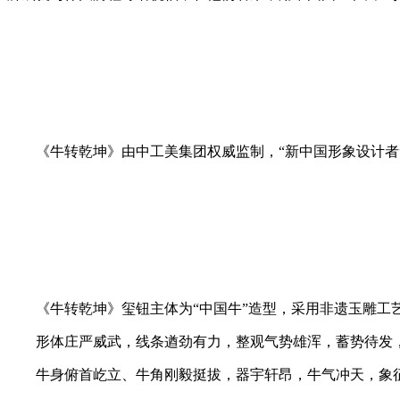
《牛转乾坤》由中工美集团权威监制，“新中国形象设计者”
中
《牛转乾坤》玺钮主体为“中国牛”造型，采用非遗玉雕工
形体庄严威武，线条遒劲有力，整观气势雄浑，蓄势待发，
牛身俯首屹立、牛角刚毅挺拔，器宇轩昂，牛气冲天，象征