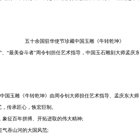
五十余国驻华使节珍藏中国玉雕《牛转乾坤》
、“最美奋斗者”周令钊担任艺术指导，中国玉石雕刻大师孟庆东
国玉雕《牛转乾坤》由周令钊大师担任艺术指导、孟庆东大师
艺，传承匠心，恢宏巨制。
象征百年拼搏、开拓进取的伟大精神;
气吞山河的大国风范;