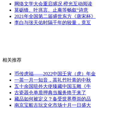
网络文学大会重启盛况 橙光互动阅读
莫砺锋、叶兆言、止庵等畅叙“诗意
2021年全国第二届盛世东方《唐宋杯》
李白与张天佑时隔千年的较量，竟互
相关推荐
币传虎福——2022中国壬寅（虎）年金
一茶一月一知音，茶礼竹叶青的中秋
五十余国驻外大使臻藏中国玉雕《牛
古瓷器仓单质押典当服务终于来了
藏品如何被定义？备受世界尊崇的品
南京宝船古玩文化市场十月一日盛大