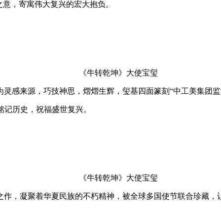
之意，寄寓伟大复兴的宏大抱负。
《牛转乾坤》大使宝玺
感来源，巧技神思，熠熠生辉，玺基四面篆刻“中工美集团监制”
以此铭记历史，祝福盛世复兴。
《牛转乾坤》大使宝玺
作，凝聚着华夏民族的不朽精神，被全球多国使节联合珍藏，让