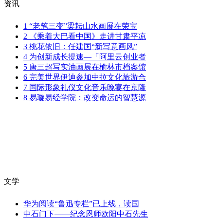
资讯
1
“老笔三变”梁耘山水画展在荣宝
2
《乘着大巴看中国》走进甘肃平凉
3
桃花依旧：任建国“新写意画风”
4
为创新成长提速—「阿里云创业者
5
唐三超写实油画展在榆林市档案馆
6
完美世界伊迪参加中拉文化旅游合
7
国际形象礼仪文化音乐晚宴在京隆
8
易璇易经学院：改变命运的智慧源
文学
华为阅读“鲁迅专栏”已上线，读国
中石门下——纪念恩师欧阳中石先生