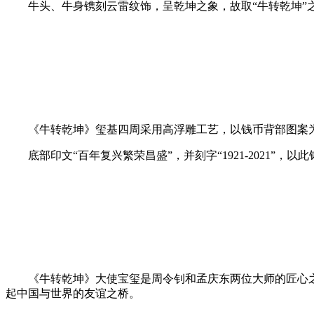
牛头、牛身镌刻云雷纹饰，呈乾坤之象，故取“牛转乾坤”
《牛转乾坤》玺基四周采用高浮雕工艺，以钱币背部图案为灵
底部印文“百年复兴繁荣昌盛”，并刻字“1921-2021”，
《牛转乾坤》大使宝玺是周令钊和孟庆东两位大师的匠心之
起中国与世界的友谊之桥。