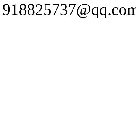
918825737@qq.c