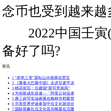
念币也受到越来越
2022中国壬寅
备好了吗?
资讯
1
“老笔三变”梁耘山水画展在荣宝
2
《乘着大巴看中国》走进甘肃平凉
3
桃花依旧：任建国“新写意画风”
4
为创新成长提速—「阿里云创业者
5
唐三超写实油画展在榆林市档案馆
6
完美世界伊迪参加中拉文化旅游合
7
国际形象礼仪文化音乐晚宴在京隆